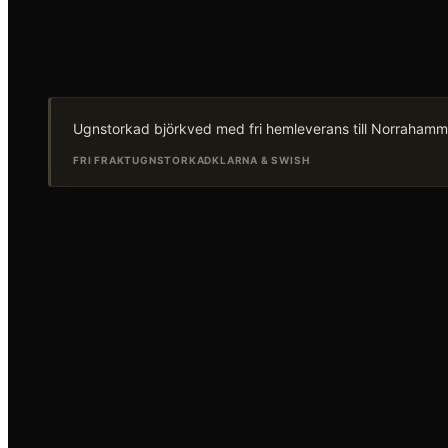
Ugnstorkad björkved med fri hemleverans till Norrahammar
FRI FRAKT
UGNSTORKAD
KLARNA & SWISH