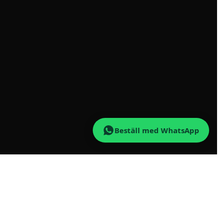
Beställ med WhatsApp
n vedfabriken. Beställ enkelt online, levererat i tid och