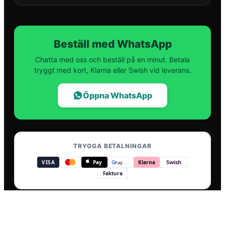
Beställ med WhatsApp
Chatta med oss och beställ på en minut. Betala
tryggt med kort, Klarna eller Swish vid leverans.
Öppna WhatsApp
TRYGGA BETALNINGAR
Swish
VISA
Pay
G
Klarna
Pay
Faktura
Trygga betalningar
:
Visa, Mastercard, Apple Pay, Go
Villkor
Integritetspolicy
Ångerrätt
Våra experter
Vedmarknaden
info@jonkopingved.se
Powered by Bulkster