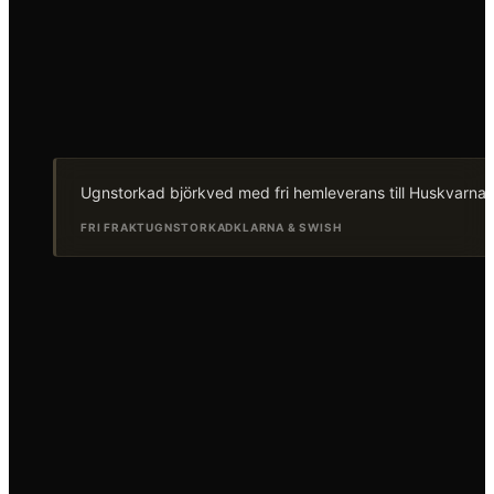
Ugnstorkad björkved med fri hemleverans till Huskvarna. B
FRI FRAKT
UGNSTORKAD
KLARNA & SWISH