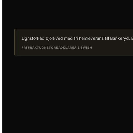
Ugnstorkad björkved med fri hemleverans till Bankeryd. Be
FRI FRAKT
UGNSTORKAD
KLARNA & SWISH