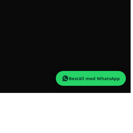
Beställ med WhatsApp
n vedfabriken. Beställ enkelt online, levererat i tid och